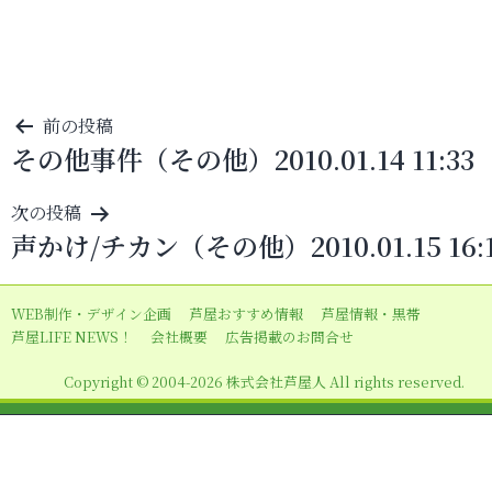
投
前の投稿
その他事件（その他）2010.01.14 11:33
稿
ナ
次の投稿
ビ
声かけ/チカン（その他）2010.01.15 16:
ゲ
ー
WEB制作・デザイン企画
芦屋おすすめ情報
芦屋情報・黒帯
シ
芦屋LIFE NEWS！
会社概要
広告掲載のお問合せ
ョ
Copyright © 2004-2026 株式会社芦屋人 All rights reserved.
ン