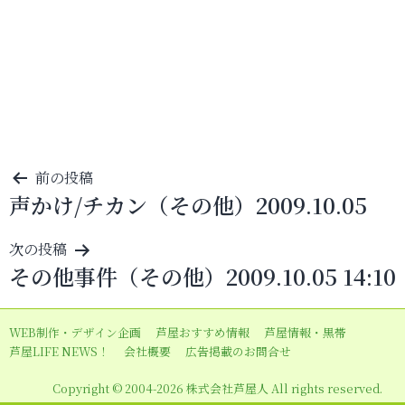
投
前の投稿
声かけ/チカン（その他）2009.10.05
稿
ナ
次の投稿
ビ
その他事件（その他）2009.10.05 14:10
ゲ
ー
WEB制作・デザイン企画
芦屋おすすめ情報
芦屋情報・黒帯
シ
芦屋LIFE NEWS！
会社概要
広告掲載のお問合せ
ョ
Copyright © 2004-2026 株式会社芦屋人 All rights reserved.
ン