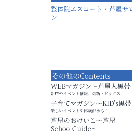
整体院エスコート・芦屋サ
ン
その他のContents
WEBマガジン～芦屋人黒帯
新店やイベント情報、最新トピックス
子育てマガジン～KID's黒
楽しいイベントや体験記事も！
猫背･側弯、背骨の歪みを
芦屋のおけいこ～芦屋
整えませんか？
SchoolGuide～
そうさくてっぱん樹々