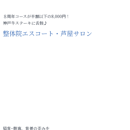
８周年コースが半額以下の8,000円！
神戸牛ステーキに舌鼓♪
整体院エスコート・芦屋サロン
猫背･側弯、背骨の歪みを