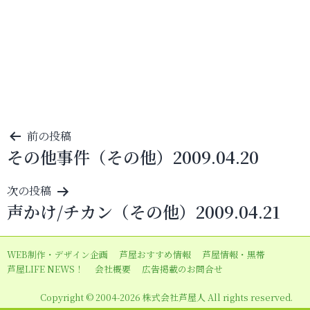
投
前の投稿
その他事件（その他）2009.04.20
稿
ナ
次の投稿
ビ
声かけ/チカン（その他）2009.04.21
ゲ
ー
WEB制作・デザイン企画
芦屋おすすめ情報
芦屋情報・黒帯
シ
芦屋LIFE NEWS！
会社概要
広告掲載のお問合せ
ョ
Copyright © 2004-2026 株式会社芦屋人 All rights reserved.
ン