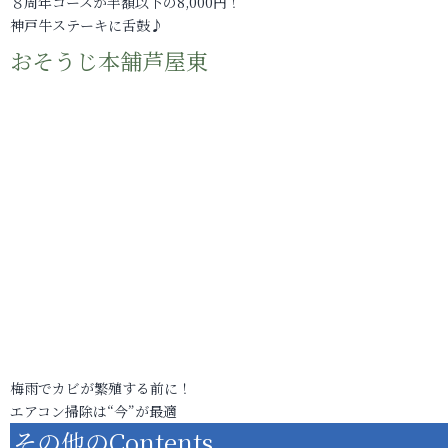
８周年コースが半額以下の8,000円！
神戸牛ステーキに舌鼓♪
おそうじ本舗芦屋東
梅雨でカビが繁殖する前に！
エアコン掃除は“今”が最適
その他のContents