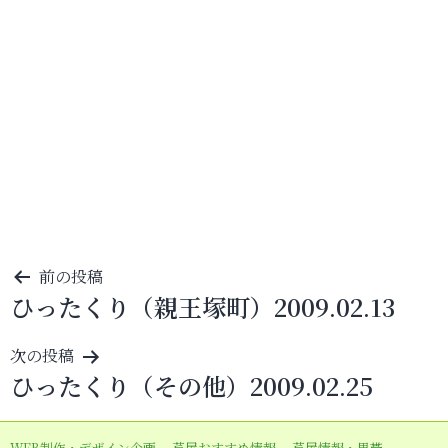
投
前の投稿
ひったくり（親王塚町）2009.02.13
稿
ナ
次の投稿
ビ
ひったくり（その他）2009.02.25
ゲ
ー
WEB制作・デザイン企画
芦屋おすすめ情報
芦屋情報・黒帯