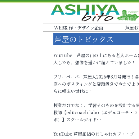
WEB制作・デザイン企画
芦屋お
芦屋のトピックス
YouTube 芦屋の山の上にある老人ホーム
入したら、想像を遥かに超えていました！
フリーペーパー芦屋人2026年8月号発行！
庭へのポスティングと店頭置きで今までよ
らに幅広い世代に…
授業だけでなく、学習そのものを設計する
教師【educoach.labo（エデュコーチ・ラ
ボ）】スクールガイド…
YouTube 芦屋屈指のおしゃれカフェ・ゾー