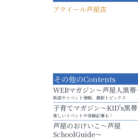
アクイール芦屋店
その他のContents
WEBマガジン～芦屋人黒帯
新店やイベント情報、最新トピックス
子育てマガジン～KID's黒
洋服お売りください！ 買取サービスは
楽しいイベントや体験記事も！
出張・宅配・持ち込みすべて無料！
芦屋のおけいこ～芦屋
アテイン音楽教室
SchoolGuide～