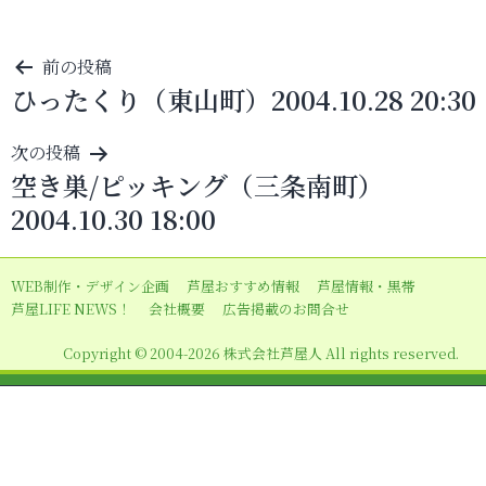
投
前の投稿
ひったくり（東山町）2004.10.28 20:30
稿
ナ
次の投稿
ビ
空き巣/ピッキング（三条南町）
ゲ
2004.10.30 18:00
ー
シ
WEB制作・デザイン企画
芦屋おすすめ情報
芦屋情報・黒帯
ョ
芦屋LIFE NEWS！
会社概要
広告掲載のお問合せ
ン
Copyright © 2004-2026 株式会社芦屋人 All rights reserved.