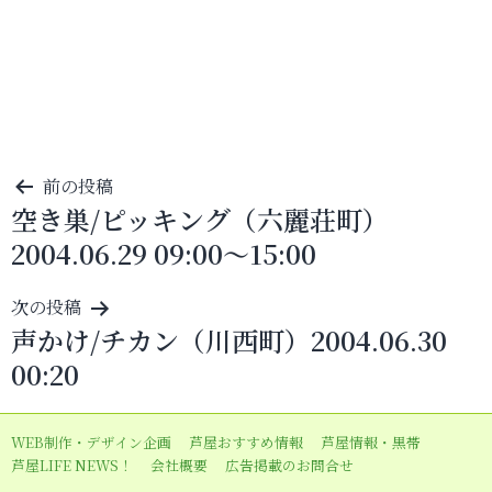
投
前の投稿
空き巣/ピッキング（六麗荘町）
稿
2004.06.29 09:00～15:00
ナ
ビ
次の投稿
ゲ
声かけ/チカン（川西町）2004.06.30
ー
00:20
シ
ョ
WEB制作・デザイン企画
芦屋おすすめ情報
芦屋情報・黒帯
ン
芦屋LIFE NEWS！
会社概要
広告掲載のお問合せ