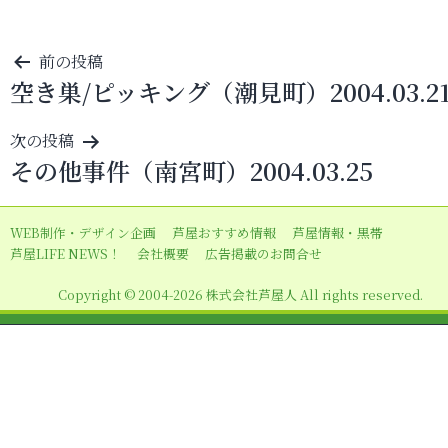
投
前の投稿
空き巣/ピッキング（潮見町）2004.03.2
稿
ナ
次の投稿
ビ
その他事件（南宮町）2004.03.25
ゲ
ー
WEB制作・デザイン企画
芦屋おすすめ情報
芦屋情報・黒帯
シ
芦屋LIFE NEWS！
会社概要
広告掲載のお問合せ
ョ
Copyright © 2004-2026 株式会社芦屋人 All rights reserved.
ン