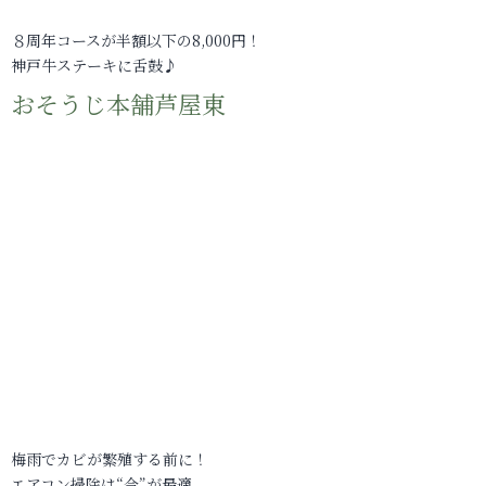
８周年コースが半額以下の8,000円！
神戸牛ステーキに舌鼓♪
おそうじ本舗芦屋東
梅雨でカビが繁殖する前に！
エアコン掃除は“今”が最適