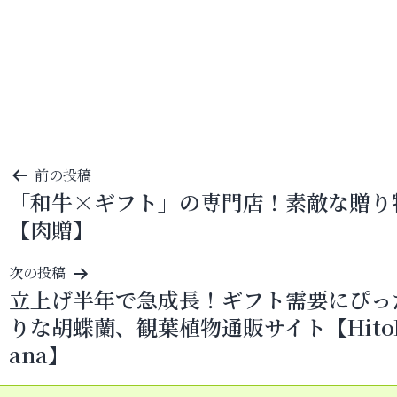
投
前の投稿
「和牛×ギフト」の専門店！素敵な贈り
稿
【肉贈】
ナ
ビ
次の投稿
ゲ
立上げ半年で急成長！ギフト需要にぴっ
ー
りな胡蝶蘭、観葉植物通販サイト【Hito
シ
ana】
ョ
ン