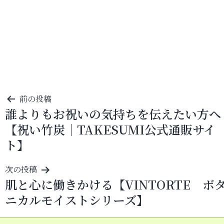
投
前の投稿
誰よりもお祝いの気持ちを伝えたい方へ
稿
【祝い竹炭｜TAKESUMI公式通販サイ
ナ
ト】
ビ
ゲ
次の投稿
ー
肌と心に働きかける【VINTORTE ボ
シ
ニカルモイストシリーズ】
ョ
ン