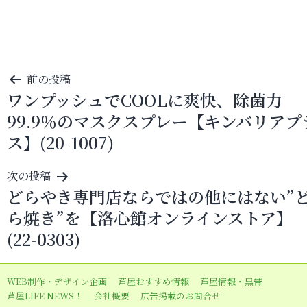
投
前の投稿
ワンプッシュでCOOLに爽快、除菌力
稿
99.9％のマスクスプレー【キンバリアプ
ナ
ス】(20-1007)
ビ
ゲ
次の投稿
ー
どらやき専門店ならではの他にはない”
シ
ら焼き”を【洛心館オンラインストア】
ョ
(22-0303)
ン
WEB制作・デザイン企画
芦屋おすすめ情報
芦屋情報・黒帯
芦屋LIFE NEWS！
会社概要
広告掲載のお問合せ