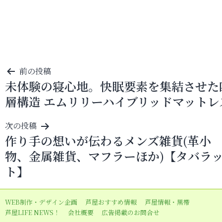
投
前の投稿
未体験の寝心地。快眠要素を集結させた
稿
層構造 エムリリーハイブリッドマットレ
ナ
ビ
次の投稿
ゲ
作り手の想いが伝わるメンズ雑貨(革小
ー
物、金属雑貨、マフラーほか)【タバラ
シ
ト】
ョ
ン
WEB制作・デザイン企画
芦屋おすすめ情報
芦屋情報・黒帯
芦屋LIFE NEWS！
会社概要
広告掲載のお問合せ