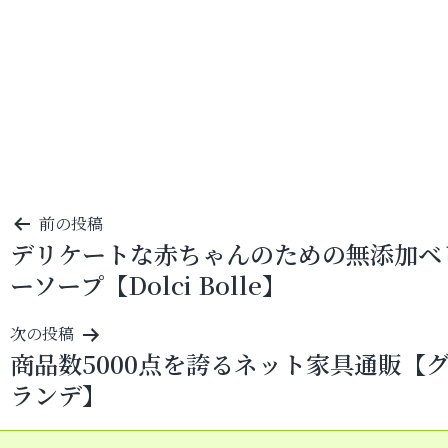
投
前の投稿
デリケートな赤ちゃんのための無添加ベ
稿
ーソープ【Dolci Bolle】
ナ
ビ
次の投稿
ゲ
商品数5000点を誇るネット家具通販【
ー
ランデ】
シ
ョ