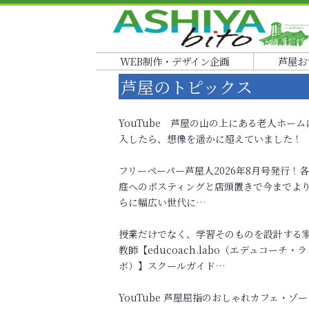
WEB制作・デザイン企画
芦屋お
芦屋のトピックス
YouTube 芦屋の山の上にある老人ホーム
入したら、想像を遥かに超えていました！
フリーペーパー芦屋人2026年8月号発行！
庭へのポスティングと店頭置きで今までよ
らに幅広い世代に…
授業だけでなく、学習そのものを設計する
教師【educoach.labo（エデュコーチ・ラ
ボ）】スクールガイド…
YouTube 芦屋屈指のおしゃれカフェ・ゾー