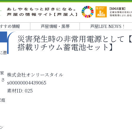
すすめ情報
芦屋情報・黒帯
芦屋LIFE NEWS！
災害発生時の非常用電源として【
搭載リチウム蓄電池セット】
に潜
各家
株式会社オンリースタイル
りさ
s00000004439065
素材ID: 025
家庭
ン