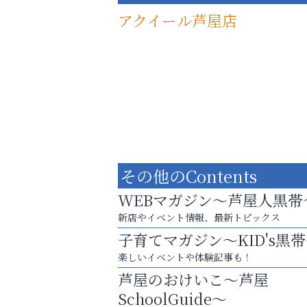
アクイール芦屋店
その他のContents
WEBマガジン～芦屋人黒帯
新店やイベント情報、最新トピックス
子育てマガジン～KID's黒
洋服お売りください！ 買取サービスは
楽しいイベントや体験記事も！
出張・宅配・持ち込みすべて無料！
芦屋のおけいこ～芦屋
アテイン音楽教室
SchoolGuide～