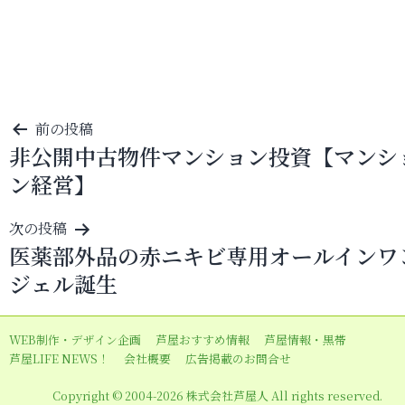
投
前の投稿
非公開中古物件マンション投資【マンシ
稿
ン経営】
ナ
ビ
次の投稿
ゲ
医薬部外品の赤ニキビ専用オールインワ
ー
ジェル誕生
シ
ョ
WEB制作・デザイン企画
芦屋おすすめ情報
芦屋情報・黒帯
ン
芦屋LIFE NEWS！
会社概要
広告掲載のお問合せ
Copyright © 2004-2026 株式会社芦屋人 All rights reserved.