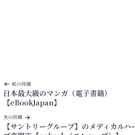
投
前の投稿
日本最大級のマンガ（電子書籍）
稿
【eBookJapan】
ナ
ビ
次の投稿
ゲ
【サントリーグループ】のメディカルハ
ー