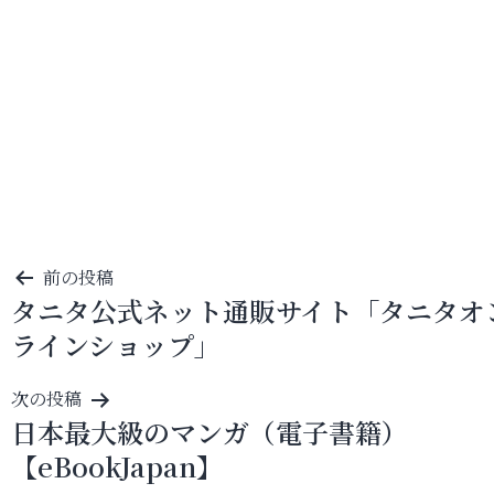
投
前の投稿
タニタ公式ネット通販サイト「タニタオ
稿
ラインショップ」
ナ
ビ
次の投稿
ゲ
日本最大級のマンガ（電子書籍）
ー
【eBookJapan】
シ