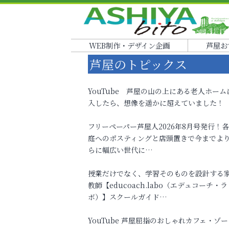
WEB制作・デザイン企画
芦屋お
芦屋のトピックス
YouTube 芦屋の山の上にある老人ホーム
入したら、想像を遥かに超えていました！
フリーペーパー芦屋人2026年8月号発行！
庭へのポスティングと店頭置きで今までよ
らに幅広い世代に…
授業だけでなく、学習そのものを設計する
教師【educoach.labo（エデュコーチ・ラ
ボ）】スクールガイド…
YouTube 芦屋屈指のおしゃれカフェ・ゾー