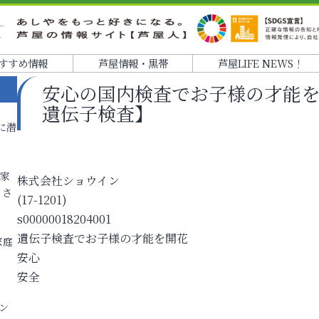
すすめ情報
芦屋情報・黒帯
芦屋LIFE NEWS！
安心の国内検査でお子様の才能を
遺伝子検査】
に潜
各家
株式会社ショウイン
りさ
(17-1201)
s00000018204001
遺伝子検査でお子様の才能を開花
家庭
安心
安全
ン