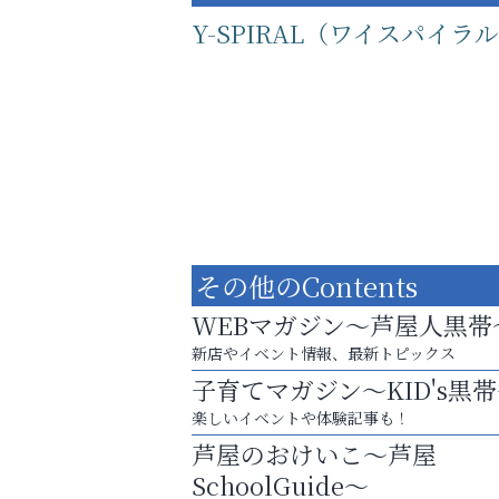
Y-SPIRAL（ワイスパイラ
その他のContents
WEBマガジン～芦屋人黒帯
新店やイベント情報、最新トピックス
子育てマガジン～KID's黒
運動不足「動かない」を解消しませんか？
楽しいイベントや体験記事も！
整体院エスコート・芦屋サ
芦屋のおけいこ～芦屋
ン
SchoolGuide～