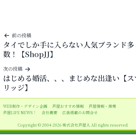
投
前の投稿
タイでしか手に入らない人気ブランド多
稿
数！【ShopJJ】
ナ
ビ
次の投稿
ゲ
はじめる婚活、、、まじめな出逢い【ス
ー
リッジ】
シ
ョ
WEB制作・デザイン企画
芦屋おすすめ情報
芦屋情報・黒帯
ン
芦屋LIFE NEWS！
会社概要
広告掲載のお問合せ
Copyright © 2004-2026 株式会社芦屋人 All rights reserved.