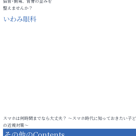
猫背･側弯、背骨の歪みを
整えませんか？
いわみ眼科
スマホは何時間までなら大丈夫？ ～スマホ時代に知っておきたい子
の近視対策～
その他のContents