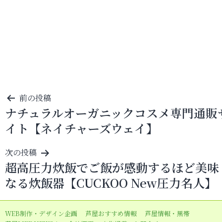
投
前の投稿
ナチュラルオーガニックコスメ専門通販
稿
イト【ネイチャーズウェイ】
ナ
ビ
次の投稿
ゲ
超高圧力炊飯でご飯が感動するほど美味
ー
なる炊飯器【CUCKOO New圧力名人】
シ
ョ
WEB制作・デザイン企画
芦屋おすすめ情報
芦屋情報・黒帯
ン