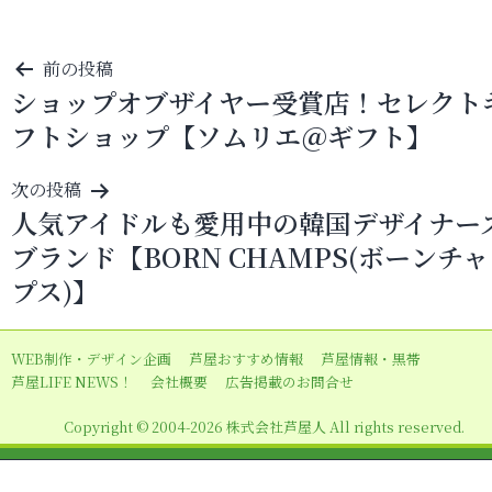
投
前の投稿
ショップオブザイヤー受賞店！セレクト
稿
フトショップ【ソムリエ＠ギフト】
ナ
ビ
次の投稿
ゲ
人気アイドルも愛用中の韓国デザイナー
ー
ブランド【BORN CHAMPS(ボーンチ
シ
プス)】
ョ
ン
WEB制作・デザイン企画
芦屋おすすめ情報
芦屋情報・黒帯
芦屋LIFE NEWS！
会社概要
広告掲載のお問合せ
Copyright © 2004-2026 株式会社芦屋人 All rights reserved.