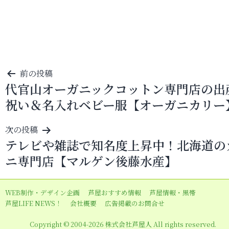
投
前の投稿
代官山オーガニックコットン専門店の出
稿
祝い＆名入れベビー服【オーガニカリー
ナ
ビ
次の投稿
ゲ
テレビや雑誌で知名度上昇中！北海道の
ー
ニ専門店【マルゲン後藤水産】
シ
ョ
WEB制作・デザイン企画
芦屋おすすめ情報
芦屋情報・黒帯
ン
芦屋LIFE NEWS！
会社概要
広告掲載のお問合せ
Copyright © 2004-2026 株式会社芦屋人 All rights reserved.