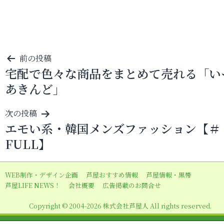
投
前の投稿
宅配で色々な商品をまとめて売れる「い
稿
あきんど」
ナ
ビ
次の投稿
ゲ
エモい系・韓国メンズファッション【＃
ー
FULL】
シ
ョ
WEB制作・デザイン企画
芦屋おすすめ情報
芦屋情報・黒帯
ン
芦屋LIFE NEWS！
会社概要
広告掲載のお問合せ
Copyright © 2004-2026 株式会社芦屋人 All rights reserved.