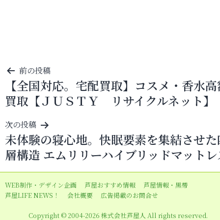
投
前の投稿
【全国対応。宅配買取】コスメ・香水高
稿
買取【ＪＵＳＴＹ リサイクルネット】
ナ
ビ
次の投稿
ゲ
未体験の寝心地。快眠要素を集結させた
ー
層構造 エムリリーハイブリッドマットレ
シ
ョ
WEB制作・デザイン企画
芦屋おすすめ情報
芦屋情報・黒帯
ン
芦屋LIFE NEWS！
会社概要
広告掲載のお問合せ
Copyright © 2004-2026 株式会社芦屋人 All rights reserved.