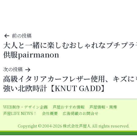
投
前の投稿
大人と一緒に楽しむおしゃれなプチプラ
稿
供服pairmanon
ナ
ビ
次の投稿
ゲ
高級イタリアカーフレザー使用、キズに
ー
強い北欧時計【KNUT GADD】
シ
ョ
WEB制作・デザイン企画
芦屋おすすめ情報
芦屋情報・黒帯
ン
芦屋LIFE NEWS！
会社概要
広告掲載のお問合せ
Copyright © 2004-2026 株式会社芦屋人 All rights reserved.