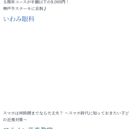
８周年コースが半額以下の8,000円！
神戸牛ステーキに舌鼓♪
いわみ眼科
スマホは何時間までなら大丈夫？ ～スマホ時代に知っておきたい子
の近視対策～