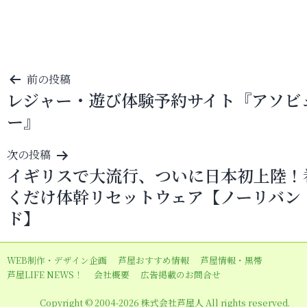
投
前の投稿
レジャー・遊び体験予約サイト『アソビ
稿
ー』
ナ
ビ
次の投稿
ゲ
イギリスで大流行、ついに日本初上陸！
ー
くだけ体幹リセットウェア【ノーリバン
シ
ド】
ョ
ン
WEB制作・デザイン企画
芦屋おすすめ情報
芦屋情報・黒帯
芦屋LIFE NEWS！
会社概要
広告掲載のお問合せ
Copyright © 2004-2026 株式会社芦屋人 All rights reserved.