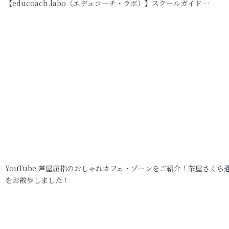
【educoach.labo（エデュコーチ・ラボ）】スクールガイド…
YouTube 芦屋屈指のおしゃれカフェ・ゾーンをご紹介！茶屋さくら
をお散歩しました！