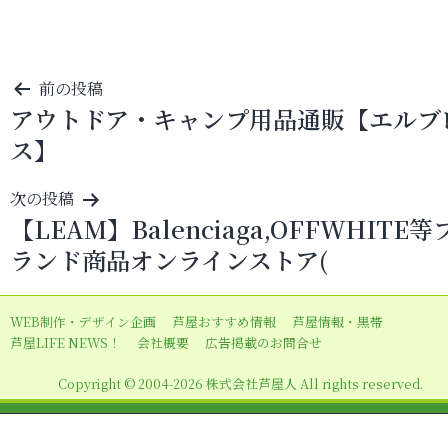
投
前の投稿
アウトドア・キャンプ用品通販【エルブ
稿
ス】
ナ
ビ
次の投稿
ゲ
【LEAM】Balenciaga,OFFWHITE等
ー
ランド商品オンラインストア(
シ
ョ
WEB制作・デザイン企画
芦屋おすすめ情報
芦屋情報・黒帯
ン
芦屋LIFE NEWS！
会社概要
広告掲載のお問合せ
Copyright © 2004-2026 株式会社芦屋人 All rights reserved.