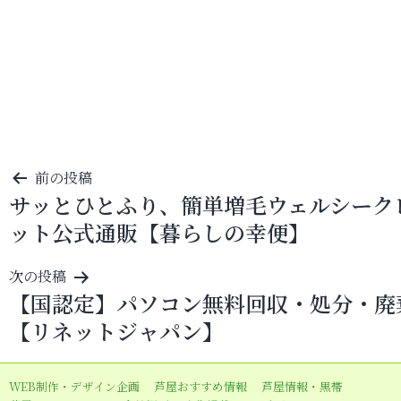
投
前の投稿
サッとひとふり、簡単増毛ウェルシーク
稿
ット公式通販【暮らしの幸便】
ナ
ビ
次の投稿
ゲ
【国認定】パソコン無料回収・処分・廃
ー
【リネットジャパン】
シ
ョ
WEB制作・デザイン企画
芦屋おすすめ情報
芦屋情報・黒帯
ン