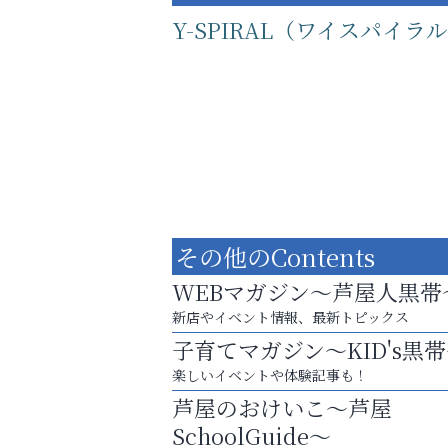
Y-SPIRAL（ワイスパイラ
その他のContents
WEBマガジン～芦屋人黒帯
新店やイベント情報、最新トピックス
子育てマガジン～KID's黒
運動不足「動かない」を解消しませんか？
楽しいイベントや体験記事も！
芦屋人~あしやびと~
芦屋のおけいこ～芦屋
SchoolGuide～