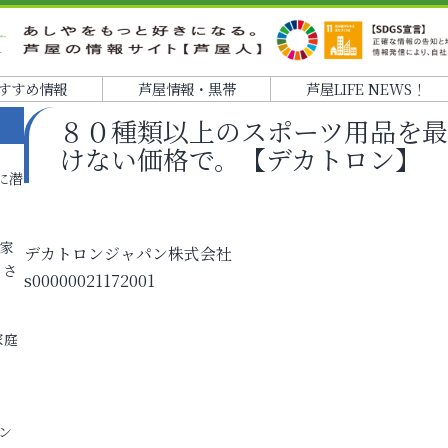
すすめ情報
芦屋情報・黒帯
芦屋LIFE NEWS！
８０種類以上のスポーツ用品を
けない価格で。【デカトロン】
に潜
各家
デカトロンジャパン株式会社
りさ
s00000021172001
家庭
ン