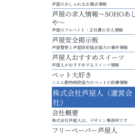
芦屋のおしゃれなお稽古情報
芦屋の求人情報～SOHOあ
や～
芦屋のアルバイト・正社員の求人情報
芦屋安全掲示板
芦屋警察と芦屋防犯協会協力の事件情報
芦屋人おすすめスイーツ
芦屋人がおすすめするスイーツ情報
ペット大好き
芦屋・西宮・神戸の新店舗PRやリニューア
シエル動物病院協力のペットの医療情報
知などお気軽にご相談ください。
株式会社芦屋人（運営会
アクイール芦屋店
社）
会社概要
株式会社芦屋人は、デザイン事務所です
フリーペーパー芦屋人