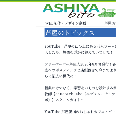
WEB制作・デザイン企画
芦屋お
芦屋のトピックス
YouTube 芦屋の山の上にある老人ホーム
入したら、想像を遥かに超えていました！
フリーペーパー芦屋人2026年8月号発行！
庭へのポスティングと店頭置きで今までよ
らに幅広い世代に…
授業だけでなく、学習そのものを設計する
教師【educoach.labo（エデュコーチ・ラ
ボ）】スクールガイド…
YouTube 芦屋屈指のおしゃれカフェ・ゾー