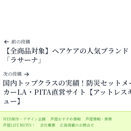
投
前の投稿
【全商品対象】ヘアケアの人気ブランド
稿
「ラサーナ」
ナ
ビ
次の投稿
ゲ
国内トップクラスの実績！防災セットメ
ー
カーLA・PITA直営サイト【アットレス
シ
ュー】
ョ
ン
WEB制作・デザイン企画
芦屋おすすめ情報
芦屋情報・黒帯
芦屋LIFE NEWS！
会社概要
広告掲載のお問合せ