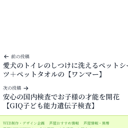
投
前の投稿
愛犬のトイレのしつけに洗えるペットシ
稿
ツ＋ペットタオルの【ワンマー】
ナ
ビ
次の投稿
ゲ
安心の国内検査でお子様の才能を開花
ー
【GIQ子ども能力遺伝子検査】
シ
ョ
WEB制作・デザイン企画
芦屋おすすめ情報
芦屋情報・黒帯
ン