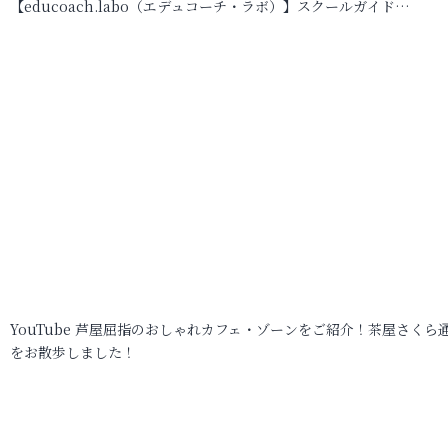
【educoach.labo（エデュコーチ・ラボ）】スクールガイド…
YouTube 芦屋屈指のおしゃれカフェ・ゾーンをご紹介！茶屋さくら
をお散歩しました！