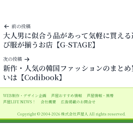
投
前の投稿
大人男に似合う品があって気軽に買える
稿
び服が揃うお店【G-STAGE】
ナ
ビ
次の投稿
ゲ
新作・人気の韓国ファッションのまとめ
ー
いは【Codibook】
シ
ョ
WEB制作・デザイン企画
芦屋おすすめ情報
芦屋情報・黒帯
ン
芦屋LIFE NEWS！
会社概要
広告掲載のお問合せ
Copyright © 2004-2026 株式会社芦屋人 All rights reserved.