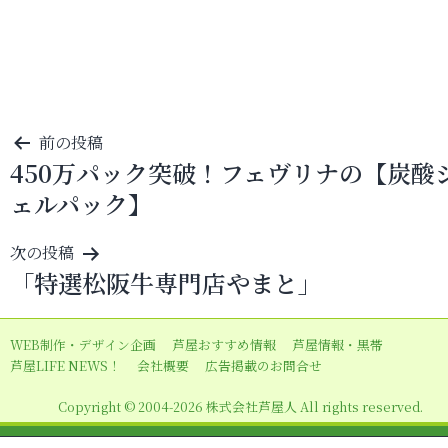
投
前の投稿
450万パック突破！フェヴリナの【炭酸
稿
ェルパック】
ナ
ビ
次の投稿
ゲ
「特選松阪牛専門店やまと」
ー
シ
WEB制作・デザイン企画
芦屋おすすめ情報
芦屋情報・黒帯
ョ
芦屋LIFE NEWS！
会社概要
広告掲載のお問合せ
ン
Copyright © 2004-2026 株式会社芦屋人 All rights reserved.