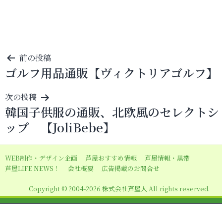
投
前の投稿
ゴルフ用品通販【ヴィクトリアゴルフ】
稿
ナ
次の投稿
ビ
韓国子供服の通販、北欧風のセレクトシ
ゲ
ップ 【JoliBebe】
ー
シ
WEB制作・デザイン企画
芦屋おすすめ情報
芦屋情報・黒帯
ョ
芦屋LIFE NEWS！
会社概要
広告掲載のお問合せ
ン
Copyright © 2004-2026 株式会社芦屋人 All rights reserved.