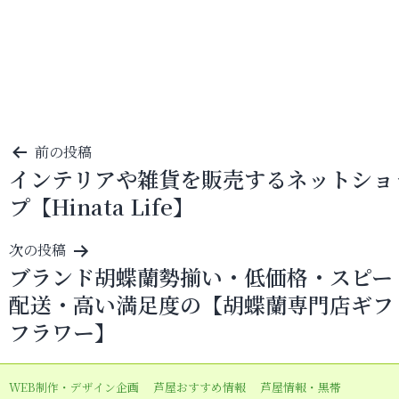
投
前の投稿
インテリアや雑貨を販売するネットショ
稿
プ【Hinata Life】
ナ
ビ
次の投稿
ゲ
ブランド胡蝶蘭勢揃い・低価格・スピー
ー
配送・高い満足度の【胡蝶蘭専門店ギフ
シ
フラワー】
ョ
ン
WEB制作・デザイン企画
芦屋おすすめ情報
芦屋情報・黒帯