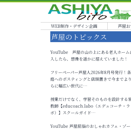
WEB制作・デザイン企画
芦屋お
芦屋のトピックス
YouTube 芦屋の山の上にある老人ホーム
入したら、想像を遥かに超えていました！
フリーペーパー芦屋人2026年8月号発行！
庭へのポスティングと店頭置きで今までよ
らに幅広い世代に…
授業だけでなく、学習そのものを設計する
教師【educoach.labo（エデュコーチ・ラ
ボ）】スクールガイド…
YouTube 芦屋屈指のおしゃれカフェ・ゾー