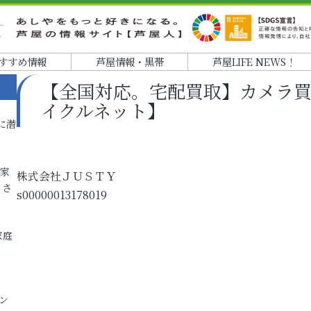
すすめ情報
芦屋情報・黒帯
芦屋LIFE NEWS！
【全国対応。宅配買取】カメラ
イクルネット】
に潜
各家
株式会社ＪＵＳＴＹ
りさ
s00000013178019
家庭
ン