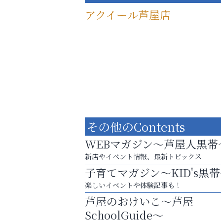
アクイール芦屋店
その他のContents
WEBマガジン～芦屋人黒帯
新店やイベント情報、最新トピックス
子育てマガジン～KID's黒
洋服お売りください！ 買取サービスは
楽しいイベントや体験記事も！
出張・宅配・持ち込みすべて無料！
芦屋のおけいこ～芦屋
Y-SPIRAL（ワイスパイラ
SchoolGuide～