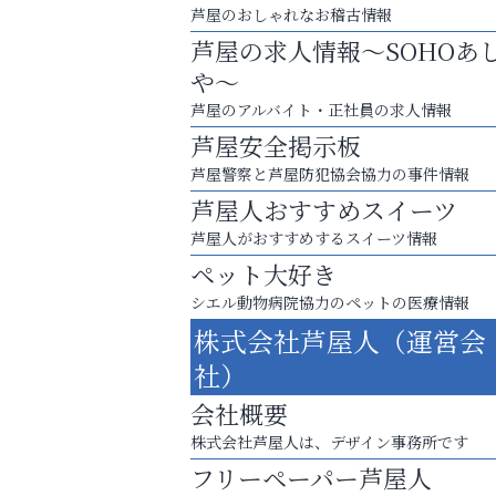
芦屋のおしゃれなお稽古情報
芦屋の求人情報～SOHOあ
や～
芦屋のアルバイト・正社員の求人情報
芦屋安全掲示板
芦屋警察と芦屋防犯協会協力の事件情報
芦屋人おすすめスイーツ
芦屋人がおすすめするスイーツ情報
ペット大好き
シエル動物病院協力のペットの医療情報
運動不足「動かない」を解消しませんか？
株式会社芦屋人（運営会
杉塾 芦屋校
社）
会社概要
株式会社芦屋人は、デザイン事務所です
フリーペーパー芦屋人