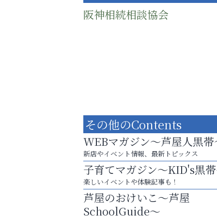
阪神相続相談協会
その他のContents
WEBマガジン～芦屋人黒帯
新店やイベント情報、最新トピックス
子育てマガジン～KID's黒
まずは話してみませんか？
楽しいイベントや体験記事も！
「相続」無料相談会カフェ
芦屋のおけいこ～芦屋
整体院エスコート・芦屋サ
SchoolGuide～
ン