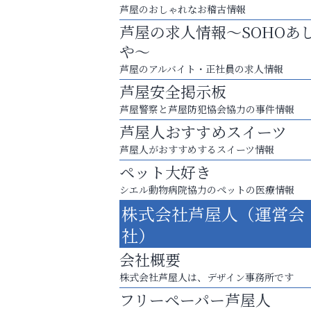
芦屋のおしゃれなお稽古情報
芦屋の求人情報～SOHOあ
や～
芦屋のアルバイト・正社員の求人情報
芦屋安全掲示板
芦屋警察と芦屋防犯協会協力の事件情報
芦屋人おすすめスイーツ
芦屋人がおすすめするスイーツ情報
ペット大好き
シエル動物病院協力のペットの医療情報
株式会社芦屋人（運営会
猫背･側弯、背骨の歪みを
社）
整えませんか？
会社概要
芦屋インターナショナルス
株式会社芦屋人は、デザイン事務所です
ール
フリーペーパー芦屋人