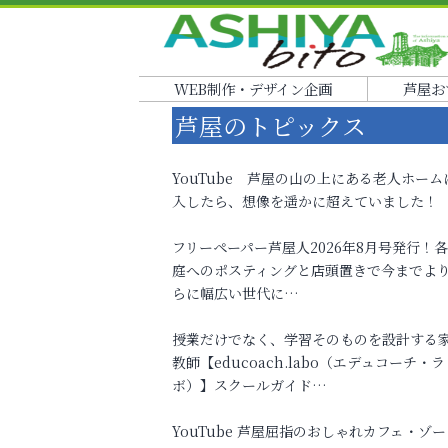
WEB制作・デザイン企画
芦屋お
芦屋のトピックス
YouTube 芦屋の山の上にある老人ホーム
入したら、想像を遥かに超えていました！
フリーペーパー芦屋人2026年8月号発行！
庭へのポスティングと店頭置きで今までよ
らに幅広い世代に…
授業だけでなく、学習そのものを設計する
教師【educoach.labo（エデュコーチ・ラ
ボ）】スクールガイド…
YouTube 芦屋屈指のおしゃれカフェ・ゾー