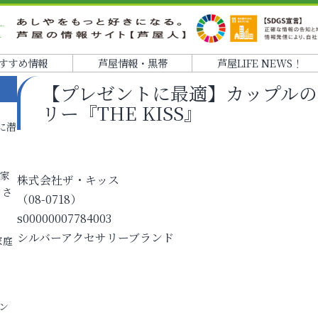
すすめ情報
芦屋情報・黒帯
芦屋LIFE NEWS！
【プレゼントに最適】カップルの
リー『THE KISS』
に潜
各家
株式会社ザ・キッス
りさ
（08-0718）
s00000007784003
シルバーアクセサリーブランド
家庭
ン