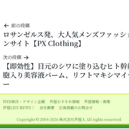
投
前の投稿
ロサンゼルス発、大人気メンズファッシ
稿
ンサイト【PX Clothing】
ナ
ビ
次の投稿
ゲ
【即効性】目元のシワに塗り込むヒト幹
ー
胞入り美容液バーム、リフトマキシマイ
シ
ー
ョ
ン
WEB制作・デザイン企画
芦屋おすすめ情報
芦屋情報・黒帯
芦屋LIFE NEWS！
会社概要
広告掲載のお問合せ
Copyright © 2004-2026 株式会社芦屋人 All rights reserved.