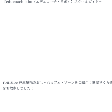
【educoach.labo（エデュコーチ・ラボ）】スクールガイド…
YouTube 芦屋屈指のおしゃれカフェ・ゾーンをご紹介！茶屋さくら
をお散歩しました！