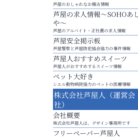
芦屋のおしゃれなお稽古情報
芦屋の求人情報～SOHOあ
や～
芦屋のアルバイト・正社員の求人情報
芦屋安全掲示板
芦屋警察と芦屋防犯協会協力の事件情報
芦屋人おすすめスイーツ
芦屋人がおすすめするスイーツ情報
ペット大好き
シエル動物病院協力のペットの医療情報
スマホは何時間までなら大丈夫？ ～スマホ
株式会社芦屋人（運営会
に知っておきたい子どもの近視対策～
社）
便利屋ファースト
会社概要
株式会社芦屋人は、デザイン事務所です
フリーペーパー芦屋人