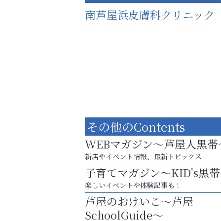
南芦屋浜皮膚科クリニック
その他のContents
WEBマガジン～芦屋人黒帯
新店やイベント情報、最新トピックス
子育てマガジン～KID's黒
お子さまにも大人にも、優しく寄り添う
楽しいイベントや体験記事も！
OTTO南芦屋浜皮膚科クリニック、開院！
芦屋のおけいこ～芦屋
いわみ眼科
SchoolGuide～