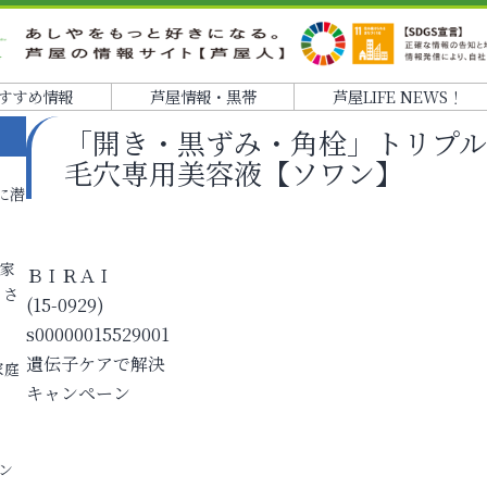
すすめ情報
芦屋情報・黒帯
芦屋LIFE NEWS！
「開き・黒ずみ・角栓」トリプル
毛穴専用美容液【ソワン】
に潜
各家
ＢＩＲＡＩ
りさ
(15-0929)
s00000015529001
遺伝子ケアで解決
家庭
キャンペーン
ン