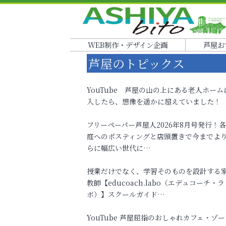
WEB制作・デザイン企画
芦屋お
芦屋のトピックス
YouTube 芦屋の山の上にある老人ホーム
入したら、想像を遥かに超えていました！
フリーペーパー芦屋人2026年8月号発行！
庭へのポスティングと店頭置きで今までよ
らに幅広い世代に…
授業だけでなく、学習そのものを設計する
教師【educoach.labo（エデュコーチ・ラ
ボ）】スクールガイド…
YouTube 芦屋屈指のおしゃれカフェ・ゾー