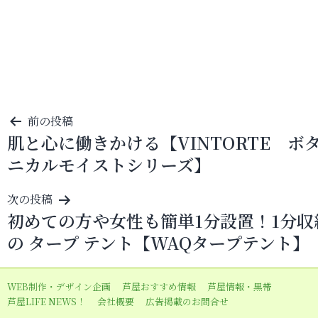
投
前の投稿
肌と心に働きかける【VINTORTE ボ
稿
ニカルモイストシリーズ】
ナ
ビ
次の投稿
ゲ
初めての方や女性も簡単1分設置！1分収
ー
の タープ テント【WAQタープテント】
シ
ョ
WEB制作・デザイン企画
芦屋おすすめ情報
芦屋情報・黒帯
ン
芦屋LIFE NEWS！
会社概要
広告掲載のお問合せ