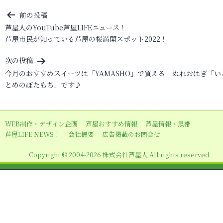
投
前の投稿
芦屋人のYouTube芦屋LIFEニュース！
稿
芦屋市民が知っている芦屋の桜満開スポット2022！
ナ
ビ
次の投稿
今月のおすすめスイーツは「YAMASHO」で買える ぬれおはぎ「い
ゲ
とめのぼたもち」です♪
ー
シ
ョ
WEB制作・デザイン企画
芦屋おすすめ情報
芦屋情報・黒帯
芦屋LIFE NEWS！
会社概要
広告掲載のお問合せ
ン
Copyright © 2004-2026 株式会社芦屋人 All rights reserved.