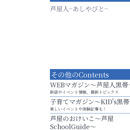
芦屋人~あしやびと~
その他のContents
WEBマガジン～芦屋人黒帯
新店やイベント情報、最新トピックス
子育てマガジン～KID's黒
芦屋・西宮・神戸の新店舗PRやリニューア
楽しいイベントや体験記事も！
知などお気軽にご相談ください。
芦屋のおけいこ～芦屋
そうさくてっぱん樹々
SchoolGuide～