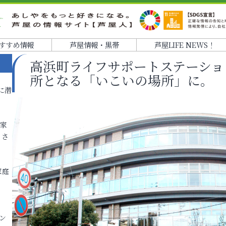
すすめ情報
芦屋情報・黒帯
芦屋LIFE NEWS！
高浜町ライフサポートステーショ
所となる「いこいの場所」に。
に潜
各家
りさ
家庭
ン