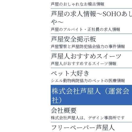
芦屋のおしゃれなお稽古情報
芦屋の求人情報～SOHOあ
や～
芦屋のアルバイト・正社員の求人情報
芦屋安全掲示板
芦屋警察と芦屋防犯協会協力の事件情報
芦屋人おすすめスイーツ
芦屋人がおすすめするスイーツ情報
ペット大好き
シエル動物病院協力のペットの医療情報
８周年コースが半額以下の8,000円！
株式会社芦屋人（運営会
神戸牛ステーキに舌鼓♪
社）
トレファク出張買取
会社概要
株式会社芦屋人は、デザイン事務所です
フリーペーパー芦屋人