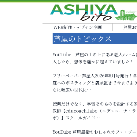
WEB制作・デザイン企画
芦屋お
芦屋のトピックス
YouTube 芦屋の山の上にある老人ホーム
入したら、想像を遥かに超えていました！
フリーペーパー芦屋人2026年8月号発行！
庭へのポスティングと店頭置きで今までよ
らに幅広い世代に…
授業だけでなく、学習そのものを設計する
教師【educoach.labo（エデュコーチ・ラ
ボ）】スクールガイド…
YouTube 芦屋屈指のおしゃれカフェ・ゾー