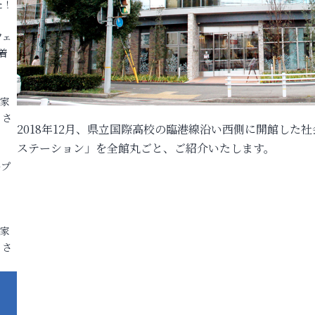
た！
フェ
着
各家
りさ
2018年12月、県立国際高校の臨港線沿い西側に開館した
ステーション」を全館丸ごと、ご紹介いたします。
ープ
各家
りさ