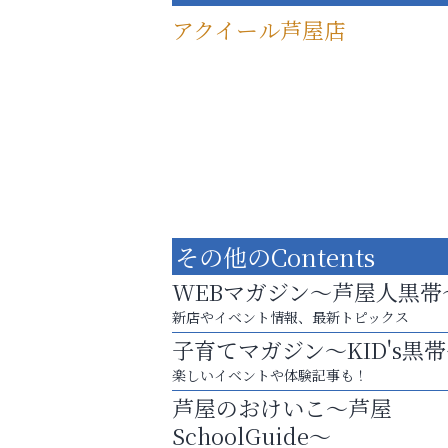
アクイール芦屋店
その他のContents
WEBマガジン～芦屋人黒帯
新店やイベント情報、最新トピックス
子育てマガジン～KID's黒
洋服お売りください！ 買取サービスは
楽しいイベントや体験記事も！
出張・宅配・持ち込みすべて無料！
芦屋のおけいこ～芦屋
アテイン音楽教室
SchoolGuide～