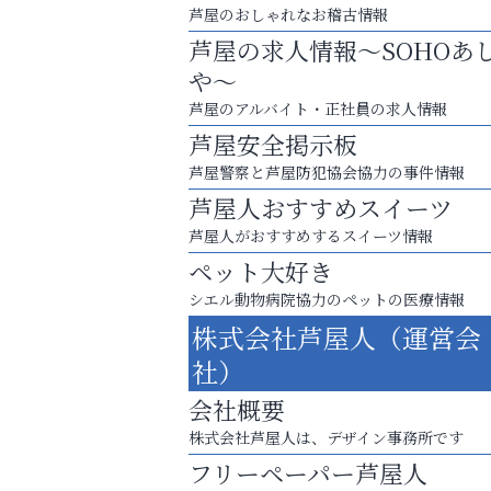
芦屋のおしゃれなお稽古情報
芦屋の求人情報～SOHOあ
や～
芦屋のアルバイト・正社員の求人情報
芦屋安全掲示板
芦屋警察と芦屋防犯協会協力の事件情報
芦屋人おすすめスイーツ
芦屋人がおすすめするスイーツ情報
ペット大好き
シエル動物病院協力のペットの医療情報
あなたらしく奏でる、音楽の時間
株式会社芦屋人（運営会
芦屋人~あしやびと~
社）
会社概要
株式会社芦屋人は、デザイン事務所です
フリーペーパー芦屋人