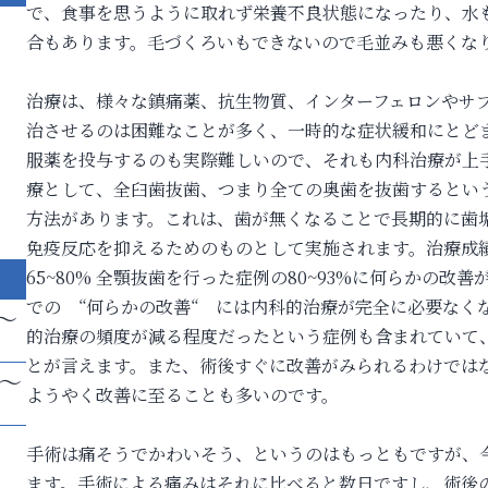
で、食事を思うように取れず栄養不良状態になったり、水
合もあります。毛づくろいもできないので毛並みも悪くな
治療は、様々な鎮痛薬、抗生物質、インターフェロンやサ
治させるのは困難なことが多く、一時的な症状緩和にとど
服薬を投与するのも実際難しいので、それも内科治療が上
療として、全臼歯抜歯、つまり全ての奥歯を抜歯するとい
方法があります。これは、歯が無くなることで長期的に歯
免疫反応を抑えるためのものとして実施されます。治療成
65~80% 全顎抜歯を行った症例の80~93%に何らかの
での “何らかの改善“ には内科的治療が完全に必要なく
～
的治療の頻度が減る程度だったという症例も含まれていて
とが言えます。また、術後すぐに改善がみられるわけでは
帯～
ようやく改善に至ることも多いのです。
手術は痛そうでかわいそう、というのはもっともですが、
ます。手術による痛みはそれに比べると数日ですし、術後