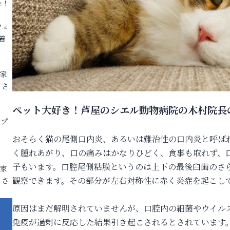
た！
フェ
着
各家
りさ
ペット大好き！芦屋のシエル動物病院の木村院長
ープ
おそらく猫の尾側口内炎、あるいは難治性の口内炎と呼ば
く腫れあがり、口の痛みはかなりひどく、食事も取れず、
子もいます。口腔尾側粘膜というのは上下の最後臼歯のさ
各家
観察できます。その部分が左右対称性に赤く炎症を起こし
りさ
原因はまだ解明されていませんが、口腔内の細菌やウイル
免疫が過剰に反応した結果引き起こされるとされています