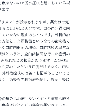
も飲めないので脱水症状を起こしている場
ります。
プリメントが投与されますが、薬だけで完
まることがほとんどです。口の痛い猫に内
手くいかない理由のひとつです。外科的治
う方法と、全顎抜歯という全ての歯を抜く
垢や口腔内細菌の増殖、口腔粘膜の異常な
績はというと、全臼歯抜歯を行った症例の
改善がみられたとの報告があります。この報告
なり完治したという症例だけでなく、内科
、外科治療後の改善にも幅があるというこ
なく、術後も内科治療を続け、数か月後に
今の痛みは治療しないとずっと何年も続き
の疼痛はほとんどの場合お薬でコントロー