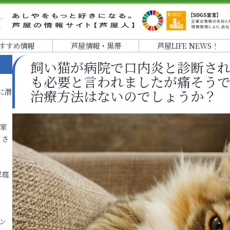
すすめ情報
芦屋情報・黒帯
芦屋LIFE NEWS！
飼い猫が病院で口内炎と診断さ
も必要と言われましたが痛そうで
に潜
治療方法はないのでしょうか？
各家
りさ
家庭
ン