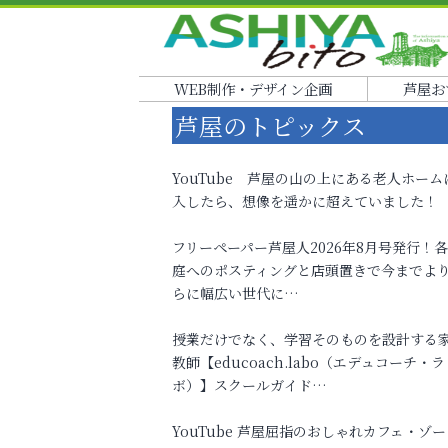
WEB制作・デザイン企画
芦屋お
芦屋のトピックス
YouTube 芦屋の山の上にある老人ホーム
入したら、想像を遥かに超えていました！
フリーペーパー芦屋人2026年8月号発行！
庭へのポスティングと店頭置きで今までよ
らに幅広い世代に…
授業だけでなく、学習そのものを設計する
教師【educoach.labo（エデュコーチ・ラ
ボ）】スクールガイド…
YouTube 芦屋屈指のおしゃれカフェ・ゾー