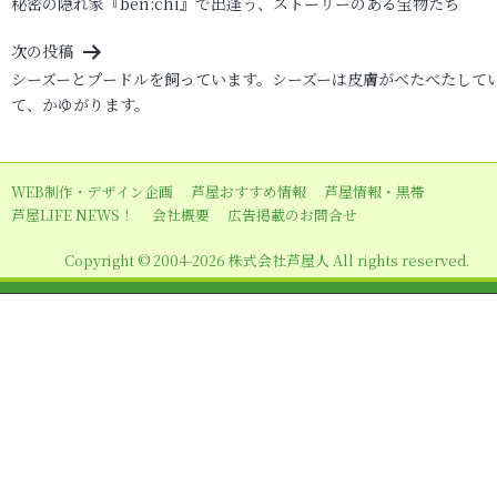
秘密の隠れ家『ben:chi』で出逢う、ストーリーのある宝物たち
稿
ナ
次の投稿
ビ
シーズーとプードルを飼っています。シーズーは皮膚がべたべたして
て、かゆがります。
ゲ
ー
シ
WEB制作・デザイン企画
芦屋おすすめ情報
芦屋情報・黒帯
ョ
芦屋LIFE NEWS！
会社概要
広告掲載のお問合せ
ン
Copyright © 2004-2026 株式会社芦屋人 All rights reserved.