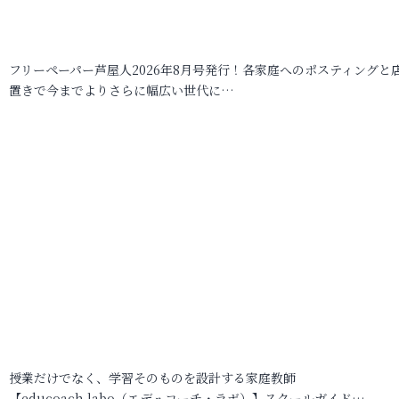
フリーペーパー芦屋人2026年8月号発行！各家庭へのポスティングと
置きで今までよりさらに幅広い世代に…
授業だけでなく、学習そのものを設計する家庭教師
【educoach.labo（エデュコーチ・ラボ）】スクールガイド…