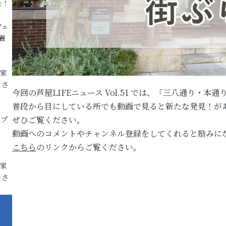
た！
フェ
着
各家
りさ
今回の芦屋LIFEニュース Vol.51 では、「三八通り・
普段から目にしている所でも動画で見ると新たな発見！が
ープ
ぜひご覧ください。
動画へのコメントやチャンネル登録をしてくれると励みに
こちら
のリンクからご覧ください。
各家
りさ