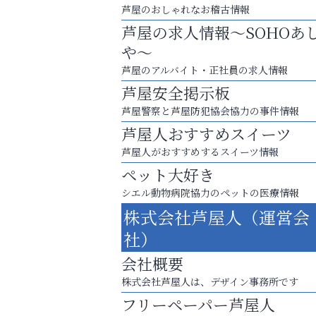
芦屋のおしゃれなお稽古情報
芦屋の求人情報～SOHOあ
や～
芦屋のアルバイト・正社員の求人情報
芦屋安全掲示板
芦屋警察と芦屋防犯協会協力の事件情報
芦屋人おすすめスイーツ
芦屋人がおすすめするスイーツ情報
ペット大好き
シエル動物病院協力のペットの医療情報
梅雨でカビが繁殖する前に！
株式会社芦屋人（運営会
エアコン掃除は“今”が最適
社）
アクイール芦屋店
会社概要
株式会社芦屋人は、デザイン事務所です
フリーペーパー芦屋人