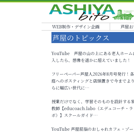
WEB制作・デザイン企画
芦屋お
芦屋のトピックス
YouTube 芦屋の山の上にある老人ホーム
入したら、想像を遥かに超えていました！
フリーペーパー芦屋人2026年8月号発行！
庭へのポスティングと店頭置きで今までよ
らに幅広い世代に…
授業だけでなく、学習そのものを設計する
教師【educoach.labo（エデュコーチ・ラ
ボ）】スクールガイド…
YouTube 芦屋屈指のおしゃれカフェ・ゾー