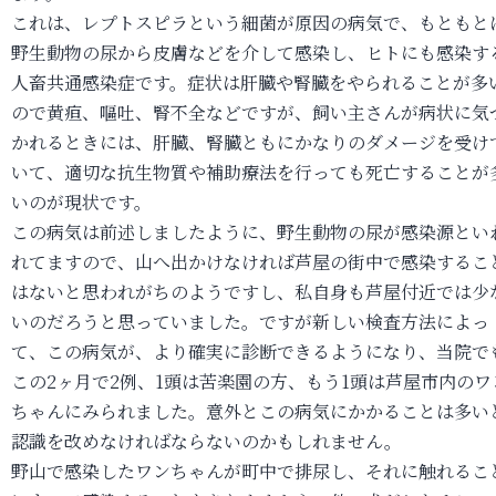
これは、レプトスピラという細菌が原因の病気で、もともと
野生動物の尿から皮膚などを介して感染し、ヒトにも感染す
人畜共通感染症です。症状は肝臓や腎臓をやられることが多
ので黄疸、嘔吐、腎不全などですが、飼い主さんが病状に気
かれるときには、肝臓、腎臓ともにかなりのダメージを受け
いて、適切な抗生物質や補助療法を行っても死亡することが
いのが現状です。
この病気は前述しましたように、野生動物の尿が感染源とい
れてますので、山へ出かけなければ芦屋の街中で感染するこ
はないと思われがちのようですし、私自身も芦屋付近では少
いのだろうと思っていました。ですが新しい検査方法によっ
て、この病気が、より確実に診断できるようになり、当院で
この2ヶ月で2例、1頭は苦楽園の方、もう1頭は芦屋市内のワ
ちゃんにみられました。意外とこの病気にかかることは多い
認識を改めなければならないのかもしれません。
野山で感染したワンちゃんが町中で排尿し、それに触れるこ