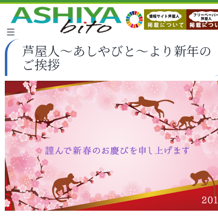
芦屋人～あしやびと～より新年の
ご挨拶