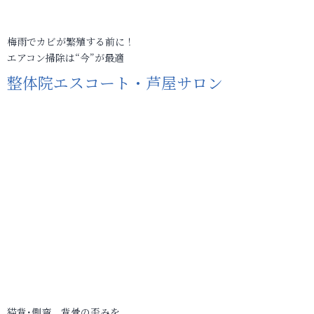
梅雨でカビが繁殖する前に！
エアコン掃除は“今”が最適
整体院エスコート・芦屋サロン
猫背･側弯、背骨の歪みを