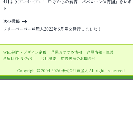
4月よりプレオープン！『2才からの食育 パバローン保育園』をレポ
稿
ト
ナ
ビ
次の投稿
フリーペーパー芦屋人2022年6月号を発行しました！
ゲ
ー
シ
WEB制作・デザイン企画
芦屋おすすめ情報
芦屋情報・黒帯
ョ
芦屋LIFE NEWS！
会社概要
広告掲載のお問合せ
ン
Copyright © 2004-2026 株式会社芦屋人 All rights reserved.